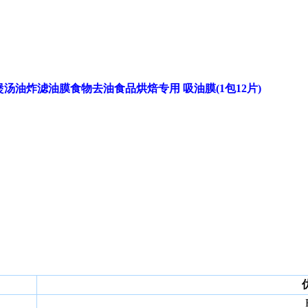
食用煲汤油炸滤油膜食物去油食品烘焙专用 吸油膜(1包12片)