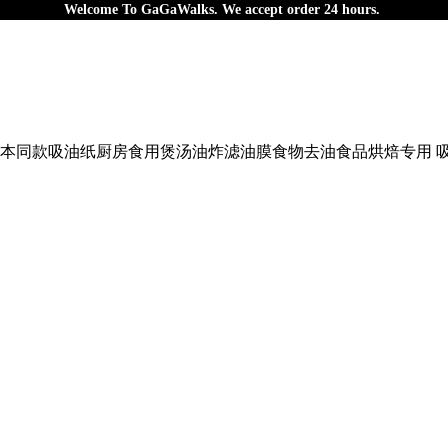
Welcome To
GaGaWalks. We accept order 24 hours.
APER 日本同款吸油纸厨房食用煲汤油炸滤油膜食物去油食品烘焙专用 吸