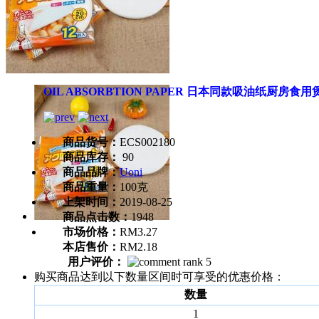
OIL ABSORBTION PAPER 日本同款吸油纸厨房
商品货号：
ECS002180
商品库存：
90
商品品牌：
Uoni
商品重量：
100克
上架时间：
2019-08-25
商品点击数：
1948
市场价格：
RM3.27
本店售价：
RM2.18
用户评价：
购买商品达到以下数量区间时可享受的优惠价格：
数量
1