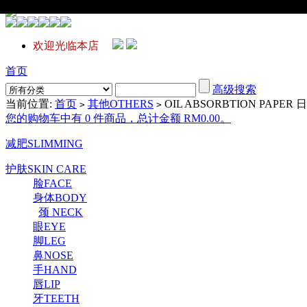
欢迎光临本店
首页
高级搜索
当前位置:
首页
其他OTHERS
OIL ABSORBTION P
>
>
您的购物车中有 0 件商品，总计金额 RM0.00。
减肥SLIMMING
护肤SKIN CARE
脸FACE
身体BODY
颈 NECK
眼EYE
脚LEG
鼻NOSE
手HAND
唇LIP
牙TEETH