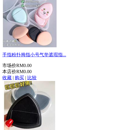
手指粉扑拇指小号气垫遮瑕指...
市场价
RM0.00
本店价
RM0.00
收藏
|
购买
|
比较