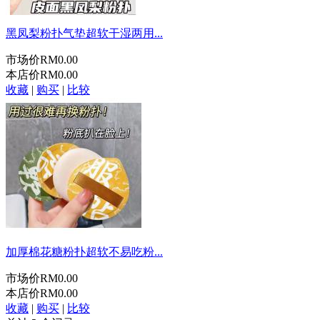
黑凤梨粉扑气垫超软干湿两用...
市场价
RM0.00
本店价
RM0.00
收藏
|
购买
|
比较
加厚棉花糖粉扑超软不易吃粉...
市场价
RM0.00
本店价
RM0.00
收藏
|
购买
|
比较