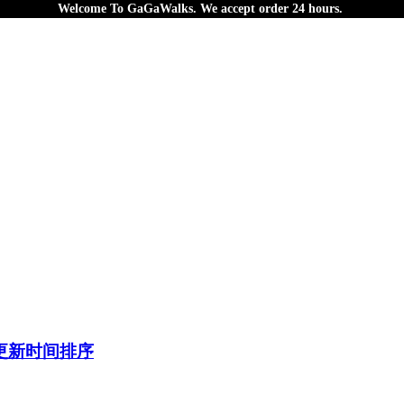
Welcome To
GaGaWalks. We accept order 24 hours.