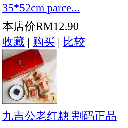
35*52cm parce...
本店价
RM12.90
收藏
|
购买
|
比较
九吉公老红糖 割码正品