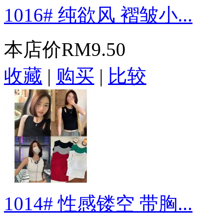
1016# 纯欲风 褶皱小...
本店价
RM9.50
收藏
|
购买
|
比较
1014# 性感镂空 带胸...