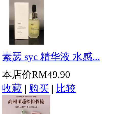
素瑟 syc 精华液 水感...
本店价
RM49.90
收藏
|
购买
|
比较