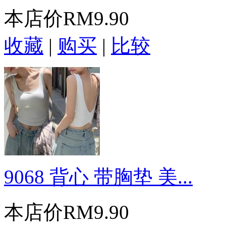
本店价
RM9.90
收藏
|
购买
|
比较
9068 背心 带胸垫 美...
本店价
RM9.90