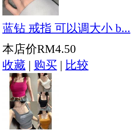
蓝钻 戒指 可以调大小 b...
本店价
RM4.50
收藏
|
购买
|
比较