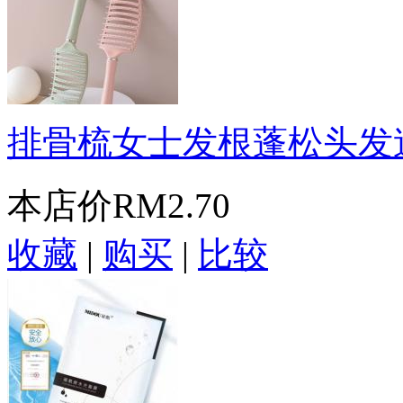
排骨梳女士发根蓬松头发造型
本店价
RM2.70
收藏
|
购买
|
比较