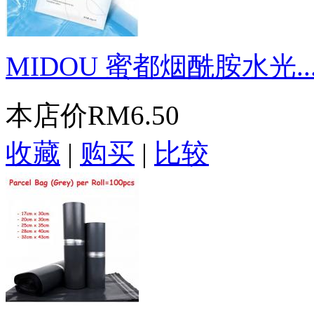
MIDOU 蜜都烟酰胺水光..
本店价
RM6.50
收藏
|
购买
|
比较