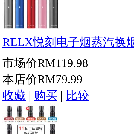
RELX悦刻电子烟蒸汽换烟.
市场价
RM119.98
本店价
RM79.99
收藏
|
购买
|
比较