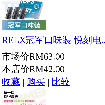
RELX冠军口味装 悦刻电..
市场价
RM63.00
本店价
RM42.00
收藏
|
购买
|
比较