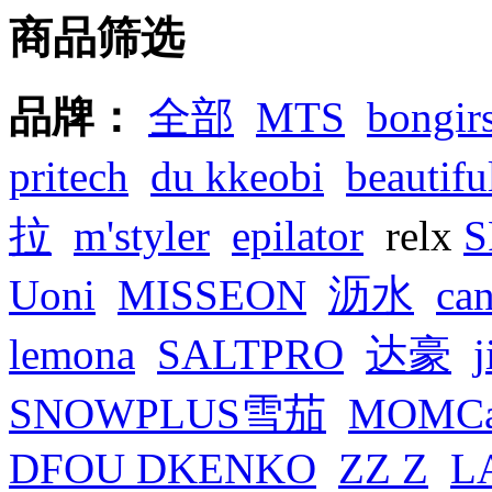
商品筛选
品牌：
全部
MTS
bong
pritech
du kkeobi
beautifu
拉
m'styler
epilator
relx
S
Uoni
MISSEON
沥水
ca
lemona
SALTPRO
达豪
SNOWPLUS雪茄
MOMCa
DFOU DKENKO
ZZ Z
L